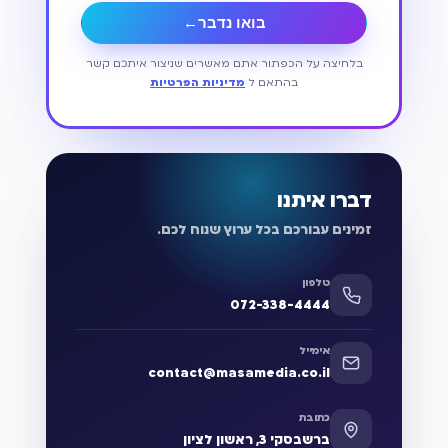
בואו נדבר
←
בלחיצה על הכפתור אתם מאשרים שניצור איתכם קשר
בהתאם ל
מדיניות הפרטיות
דברו איתנו
זמינים עבורכם בכל ערוץ שנוח לכם.
טלפון
072-338-4444
אימייל
contact@masamedia.co.il
כתובת
ברשבסקי 3, ראשון לציון