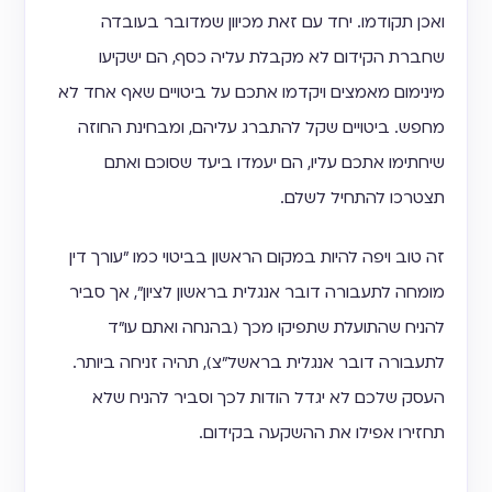
ואכן תקודמו. יחד עם זאת מכיוון שמדובר בעובדה
שחברת הקידום לא מקבלת עליה כסף, הם ישקיעו
מינימום מאמצים ויקדמו אתכם על ביטויים שאף אחד לא
מחפש. ביטויים שקל להתברג עליהם, ומבחינת החוזה
שיחתימו אתכם עליו, הם יעמדו ביעד שסוכם ואתם
תצטרכו להתחיל לשלם.
זה טוב ויפה להיות במקום הראשון בביטוי כמו ״עורך דין
מומחה לתעבורה דובר אנגלית בראשון לציון״, אך סביר
להניח שהתועלת שתפיקו מכך (בהנחה ואתם עו״ד
לתעבורה דובר אנגלית בראשל״צ), תהיה זניחה ביותר.
העסק שלכם לא יגדל הודות לכך וסביר להניח שלא
תחזירו אפילו את ההשקעה בקידום.