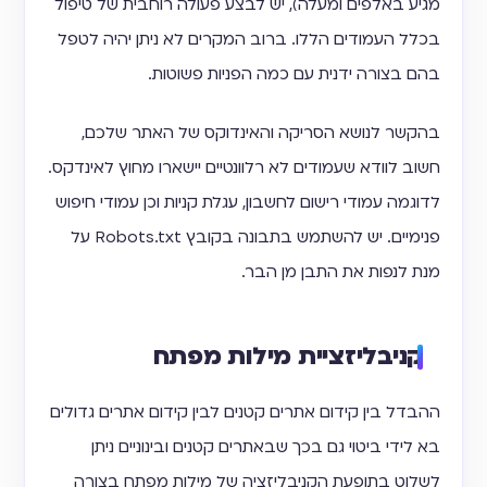
מגיע באלפים ומעלה), יש לבצע פעולה רוחבית של טיפול
בכלל העמודים הללו. ברוב המקרים לא ניתן יהיה לטפל
בהם בצורה ידנית עם כמה הפניות פשוטות.
בהקשר לנושא הסריקה והאינדוקס של האתר שלכם,
חשוב לוודא שעמודים לא רלוונטיים יישארו מחוץ לאינדקס.
לדוגמה עמודי רישום לחשבון, עגלת קניות וכן עמודי חיפוש
פנימיים. יש להשתמש בתבונה בקובץ Robots.txt על
מנת לנפות את התבן מן הבר.
קניבליזציית מילות מפתח
ההבדל בין קידום אתרים קטנים לבין קידום אתרים גדולים
בא לידי ביטוי גם בכך שבאתרים קטנים ובינוניים ניתן
לשלוט בתופעת הקניבליזציה של מילות מפתח בצורה