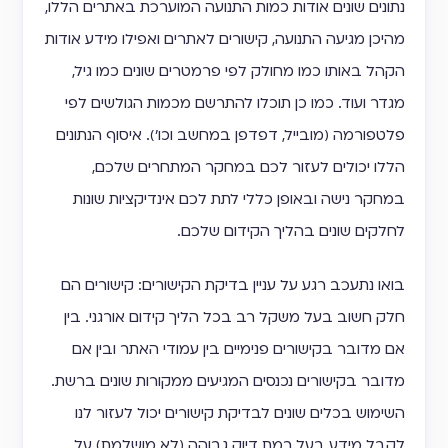
נתונים שונים אודות כמות התנועה המוערכת באתרים הללו,
מהיכן מגיעה התנועה, קישורים לאתרים ואפילו מידע אודות
הקהל באותו כמו מחולק לפי פרמטרים שונים כמו גיל,
מגדר ועוד. כמו כן תוכלו להתרשם מכמות הגולשים לפי
פלטפורמה (מובייל, דפדפן במחשב וכו'). איסוף הנתונים
הללו יכולים לעזור לכם במחקר המתחרים שלכם,
במחקר נישה ובאופן כללי לתת לכם אינדיקציות שונות
לחלקים שונים בהליך הקידום שלכם.
בואו נתעכב רגע על עניין בדיקת הקישורים: קישורים הם
חלק חשוב בעל משקל רב בכל הליך קידום אורגני. בין
אם מדובר בקישורים פנימיים בין עמודי האתר ובין אם
מדובר בקישורים נכנסים המגיעים ממקורות שונים ברשת.
השימוש בכלים שונים לבדיקת קישורים יכול לעזור לנו
לקבל מידע בעל רמת דיוק גבוהה (לא מושלמת) על