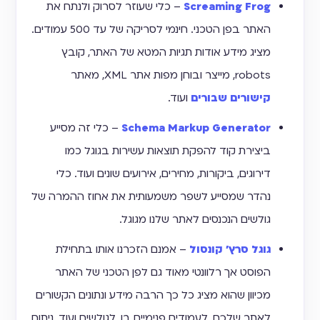
Screaming Frog
– כלי שעוזר לסרוק ולנתח את
האתר בפן הטכני. חינמי לסריקה של עד 500 עמודים.
מציג מידע אודות תגיות המטא של האתר, קובץ
robots, מייצר ובוחן מפות אתר XML, מאתר
קישורים שבורים
ועוד.
Schema Markup Generator
– כלי זה מסייע
ביצירת קוד להפקת תוצאות עשירות בגוגל כמו
דירוגים, ביקורות, מחירים, אירועים שונים ועוד. כלי
נהדר שמסייע לשפר משמעותית את אחוז ההמרה של
גולשים הנכנסים לאתר שלנו מגוגל.
גוגל סרץ' קונסול
– אמנם הזכרנו אותו בתחילת
הפוסט אך רלוונטי מאוד גם לפן הטכני של האתר
מכיוון שהוא מציג כל כך הרבה מידע ונתונים הקשורים
לאתר שלכם, לעמודים פנימיים בו, לגולשים ועוד. ניתוח