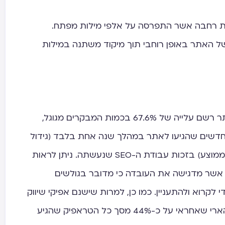
גנית רחבה אשר התפרסה על אלפי מילות מפתח.
 האתר באופן רוחבי תוך מיקוד משתנה במילות
לאחר קצת יותר משנה של פעילות, האתר רשם עלייה של 67.6% בכמות המבקרים מגוגל,
 מ-645 אלף גולשים חדשים שהגיעו לאתר במהלך שנה אחת בלבד (גידול
של למעלה מ-53,000 גולשים בחודש בממוצע) בזכות עבודת ה-SEO שנעשתה. ניתן לראות
שהייה באתר אשר מדגישה את העובדה כי מדובר בגולשים
 לקרוא ולהתעניין. כמו כן, למרות שישנם אפיקי שיווק
נוספים, האפיק האורגני מהווה את חלק הארי שאחראי על כ-44% מסך כל הטראפיק שהגיע