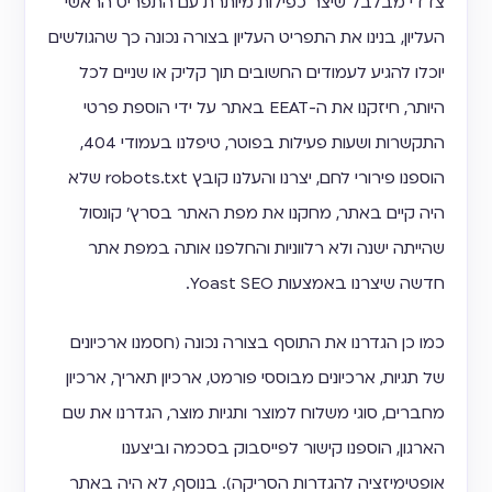
צדדי מבלבל שיצר כפילות מיותרת עם התפריט הראשי
העליון, בנינו את התפריט העליון בצורה נכונה כך שהגולשים
יוכלו להגיע לעמודים החשובים תוך קליק או שניים לכל
היותר, חיזקנו את ה-EEAT באתר על ידי הוספת פרטי
התקשרות ושעות פעילות בפוטר, טיפלנו בעמודי 404,
הוספנו פירורי לחם, יצרנו והעלנו קובץ robots.txt שלא
היה קיים באתר, מחקנו את מפת האתר בסרץ׳ קונסול
שהייתה ישנה ולא רלווניות והחלפנו אותה במפת אתר
חדשה שיצרנו באמצעות Yoast SEO.
כמו כן הגדרנו את התוסף בצורה נכונה (חסמנו ארכיונים
של תגיות, ארכיונים מבוססי פורמט, ארכיון תאריך, ארכיון
מחברים, סוגי משלוח למוצר ותגיות מוצר, הגדרנו את שם
הארגון, הוספנו קישור לפייסבוק בסכמה וביצענו
אופטימיזציה להגדרות הסריקה). בנוסף, לא היה באתר