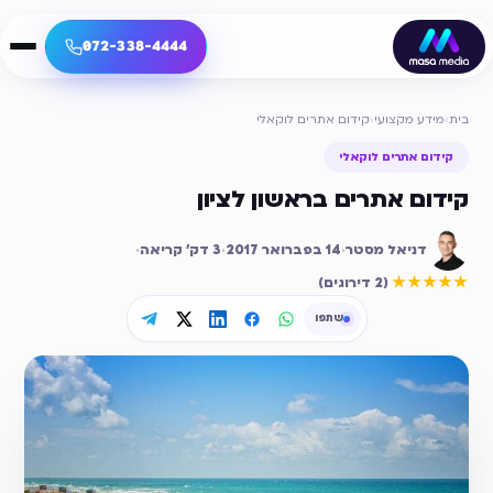
072-338-4444
בית
›
מידע מקצועי
›
קידום אתרים לוקאלי
קידום אתרים לוקאלי
קידום אתרים בראשון לציון
דניאל מסטר
·
14 בפברואר 2017
·
3
דק׳ קריאה
·
דירוג ממוצע
5
מתוך 5
★★★★★
(
2 דירוגים
)
שתפו