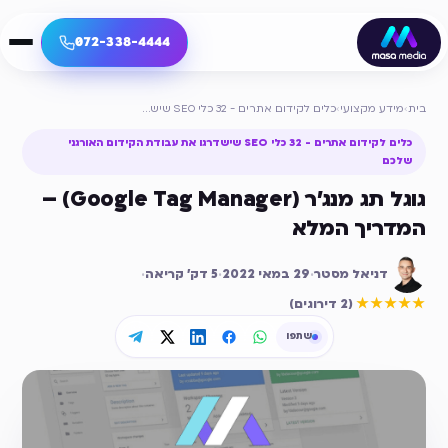
072-338-4444
בית
›
מידע מקצועי
›
כלים לקידום אתרים - 32 כלי SEO שישדרגו את עבודת הקידום האורגני שלכם
כלים לקידום אתרים - 32 כלי SEO שישדרגו את עבודת הקידום האורגני
שלכם
גוגל תג מנג'ר (Google Tag Manager) –
המדריך המלא
דניאל מסטר
·
29 במאי 2022
·
5
דק׳ קריאה
·
דירוג ממוצע
5
מתוך 5
★★★★★
(
2 דירוגים
)
שתפו