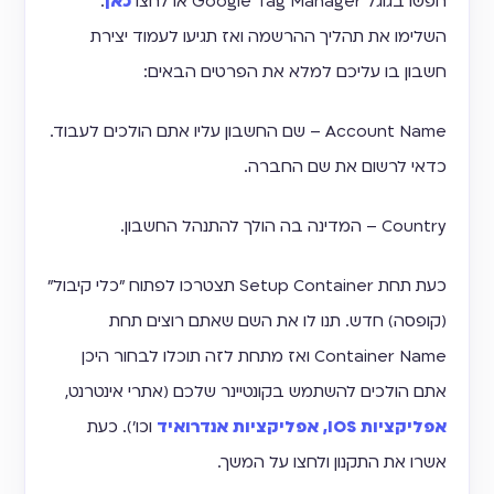
חפשו בגוגל Google Tag Manager או לחצו
כאן
.
השלימו את תהליך ההרשמה ואז תגיעו לעמוד יצירת
חשבון בו עליכם למלא את הפרטים הבאים:
Account Name – שם החשבון עליו אתם הולכים לעבוד.
כדאי לרשום את שם החברה.
Country – המדינה בה הולך להתנהל החשבון.
כעת תחת Setup Container תצטרכו לפתוח "כלי קיבול"
(קופסה) חדש. תנו לו את השם שאתם רוצים תחת
Container Name ואז מתחת לזה תוכלו לבחור היכן
אתם הולכים להשתמש בקונטיינר שלכם (אתרי אינטרנט,
אפליקציות IOS, אפליקציות אנדרואיד
וכו'). כעת
אשרו את התקנון ולחצו על המשך.