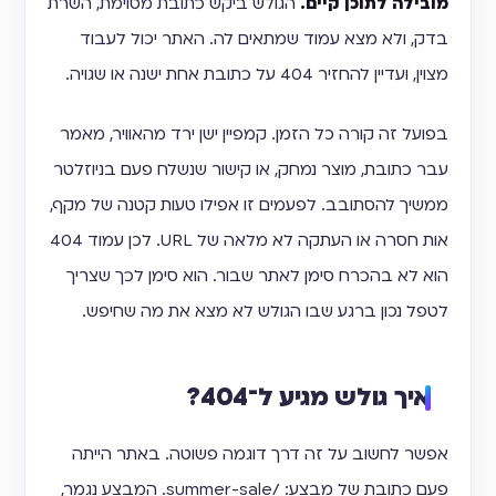
מובילה לתוכן קיים.
הגולש ביקש כתובת מסוימת, השרת
בדק, ולא מצא עמוד שמתאים לה. האתר יכול לעבוד
מצוין, ועדיין להחזיר 404 על כתובת אחת ישנה או שגויה.
בפועל זה קורה כל הזמן. קמפיין ישן ירד מהאוויר, מאמר
עבר כתובת, מוצר נמחק, או קישור שנשלח פעם בניוזלטר
ממשיך להסתובב. לפעמים זו אפילו טעות קטנה של מקף,
אות חסרה או העתקה לא מלאה של URL. לכן עמוד 404
הוא לא בהכרח סימן לאתר שבור. הוא סימן לכך שצריך
לטפל נכון ברגע שבו הגולש לא מצא את מה שחיפש.
איך גולש מגיע ל־404?
אפשר לחשוב על זה דרך דוגמה פשוטה. באתר הייתה
פעם כתובת של מבצע: /summer-sale. המבצע נגמר,