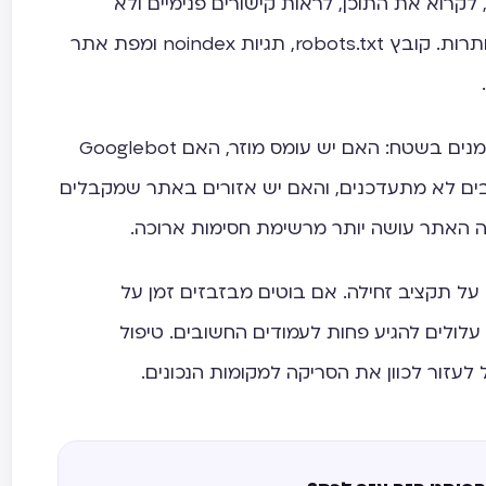
לקרוא את התוכן, לראות קישורים פנימיים ולא
להיתקע בשגיאות, חסימות או הפניות מיותרות. קובץ robots.txt, תגיות noindex ומפת אתר
כשיש חשד לבעיה, אני מעדיף לבדוק סימנים בשטח: האם יש עומס מוזר, האם Googlebot
ים לא מתעדכנים, והאם יש אזורים באתר שמקבלים
נה האתר עושה יותר מרשימת חסימות ארוכה.
על תקציב זחילה. אם בוטים מבזבזים זמן על
עלולים להגיע פחות לעמודים החשובים. טיפול
 לעזור לכוון את הסריקה למקומות הנכונים.