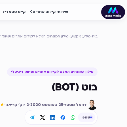
שירותי קידום אתרים
קייס סטאדיז
בית
›
מידע מקצועי
›
מילון המונחים המלא לקידום אתרים ושיווק די
מילון המונחים המלא לקידום אתרים ושיווק דיגיטלי
בוט (BOT)
דניאל מסטר
·
25 באוגוסט 2020
·
2
דק׳ קריאה
·
★
שתפו