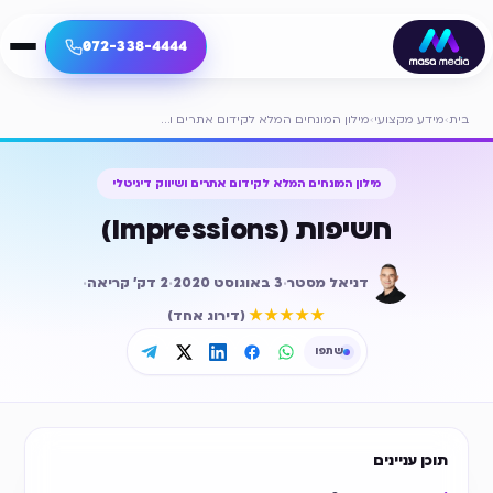
072-338-4444
בית
›
מידע מקצועי
›
מילון המונחים המלא לקידום אתרים ושיווק דיגיטלי
מילון המונחים המלא לקידום אתרים ושיווק דיגיטלי
חשיפות (Impressions)
דניאל מסטר
·
3 באוגוסט 2020
·
2
דק׳ קריאה
·
דירוג ממוצע
5
מתוך 5
★★★★★
(
דירוג אחד
)
שתפו
תוכן עניינים