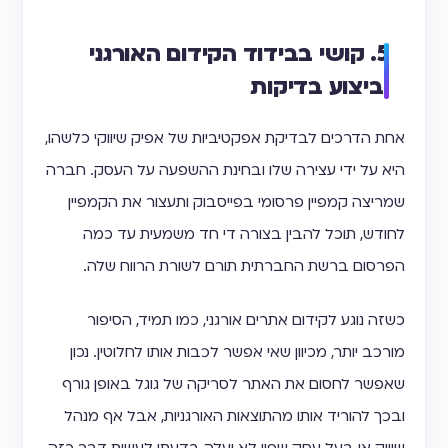
5. קושי בבידוד הקידום האורגני
וביצוע בדיקות
אחת הדרכים לבדיקת אפקטיביות של אפיק שיווקי כלשהו,
היא על ידי עצירה שלו ובחינת ההשפעה על העסק. חברה
שמריצה קמפיין פרסומי בפייסבוק ותעצור את הקמפיין
לחודש, תוכל להבין בצורה די חד משמעית עד כמה
הפרסום ברשת החברתית תורם לשורת הרווח שלה.
כשזה נוגע לקידום אתרים אורגני, כמו תמיד, הסיפור
מורכב יותר, מכיוון שאי אפשר לכבות אותו לחלוטין. נכון
שאפשר לחסום את האתר לסריקה של גוגל באופן גורף
ובכך להוריד אותו מהתוצאות האורגניות, אבל אף מנהל
שיווק או בעל עסק שפוי לא יעלה בדעתו לעשות דבר כזה.