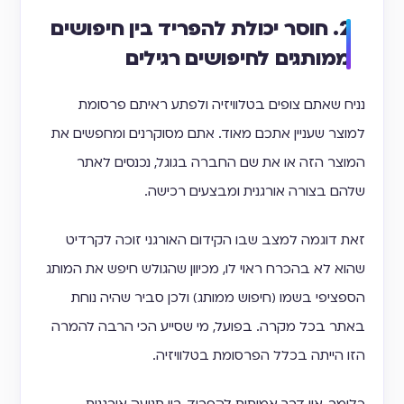
2. חוסר יכולת להפריד בין חיפושים
ממותגים לחיפושים רגילים
נניח שאתם צופים בטלוויזיה ולפתע ראיתם פרסומת
למוצר שעניין אתכם מאוד. אתם מסוקרנים ומחפשים את
המוצר הזה או את שם החברה בגוגל, נכנסים לאתר
שלהם בצורה אורגנית ומבצעים רכישה.
זאת דוגמה למצב שבו הקידום האורגני זוכה לקרדיט
שהוא לא בהכרח ראוי לו, מכיוון שהגולש חיפש את המותג
הספציפי בשמו (חיפוש ממותג) ולכן סביר שהיה נוחת
באתר בכל מקרה. בפועל, מי שסייע הכי הרבה להמרה
הזו הייתה בכלל הפרסומת בטלוויזיה.
כלומר, אין דרך אמיתית להפריד בין תנועה אורגנית