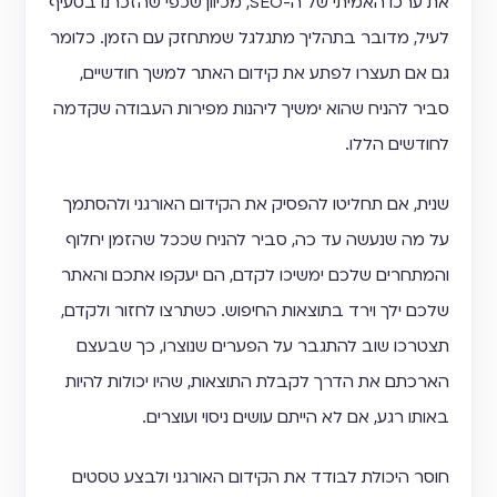
את ערכו האמיתי של ה-SEO, מכיוון שכפי שהזכרנו בסעיף
לעיל, מדובר בתהליך מתגלגל שמתחזק עם הזמן. כלומר
גם אם תעצרו לפתע את קידום האתר למשך חודשיים,
סביר להניח שהוא ימשיך ליהנות מפירות העבודה שקדמה
לחודשים הללו.
שנית, אם תחליטו להפסיק את הקידום האורגני ולהסתמך
על מה שנעשה עד כה, סביר להניח שככל שהזמן יחלוף
והמתחרים שלכם ימשיכו לקדם, הם יעקפו אתכם והאתר
שלכם ילך וירד בתוצאות החיפוש. כשתרצו לחזור ולקדם,
תצטרכו שוב להתגבר על הפערים שנוצרו, כך שבעצם
הארכתם את הדרך לקבלת התוצאות, שהיו יכולות להיות
באותו רגע, אם לא הייתם עושים ניסוי ועוצרים.
חוסר היכולת לבודד את הקידום האורגני ולבצע טסטים