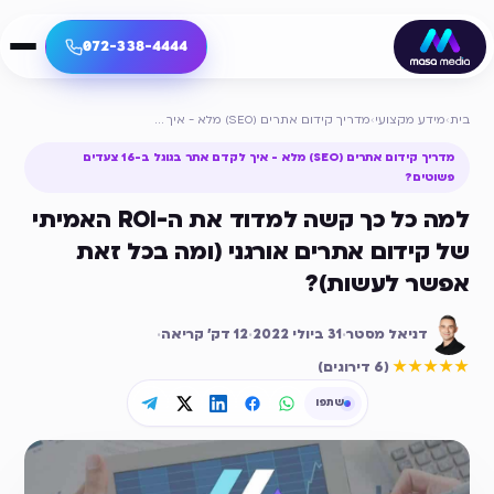
072-338-4444
בית
›
מידע מקצועי
›
מדריך קידום אתרים (SEO) מלא - איך לקדם אתר בגוגל ב-16 צעדים פשוטים?
מדריך קידום אתרים (SEO) מלא - איך לקדם אתר בגוגל ב-16 צעדים
פשוטים?
למה כל כך קשה למדוד את ה-ROI האמיתי
של קידום אתרים אורגני (ומה בכל זאת
אפשר לעשות)?
דניאל מסטר
·
31 ביולי 2022
·
12
דק׳ קריאה
·
דירוג ממוצע
5
מתוך 5
★★★★★
(
6 דירוגים
)
שתפו