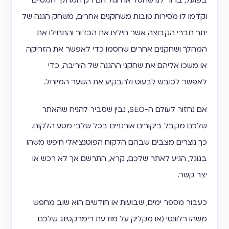
בפועל, ברור לנו שהסל או הגול הם רק המהלך המסיים
וקדמו לו מסירות טובות משחקנים אחרים, משחק הגנה של
יתר חברי הקבוצה אשר חילצו את הכדור והתחילו את
המהלך ושחקנים אחרים שחסמו כדי לאפשר את הזריקה
או משכו אליהם את שחקני ההגנה של היריבה, כדי
לאפשר לכובש לבעוט ולהבקיע את השער המיוחל.
אם נחזור לעולם ה-SEO, נבין שסביר להניח שהאתר
שלכם מקבל ביקורים אורגניים בכל שלבי מסע הלקוח.
כך נוצרים מצבים שבהם הלקוח הפוטנציאלי חיפש משהו
בגוגל, הגיע לאתר שלכם, קרא, התרשם אך לא רכש או
יצר קשר.
כעבור מספר ימים, שבועות או חודשים הוא שוב מחפש
משהו רלוונטי (או מקליק על מודעת רימרקטינג שלכם