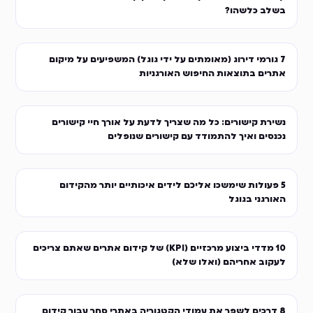
בשלב כלשהו?
7 גורמי דירוג (מאומתים על ידי גוגל) המשפיעים על מיקום
אתרים בתוצאות החיפוש האורגניות
נשירת קישורים: כל מה שצריך לדעת על אורך חיי קישורים
נכנסים ואיך להתמודד עם קישורים שנופלים
5 פעולות שימשכו אליכם לידים איכותיים יותר מהקידום
האורגני בגוגל
10 מדדי ביצוע מרכזיים (KPI) של קידום אתרים שאתם צריכים
לעקוב אחריהם (ואלו שלא)
8 דרכים לשפר את עמודי הקטגוריה באתרי סחר עבור קידום