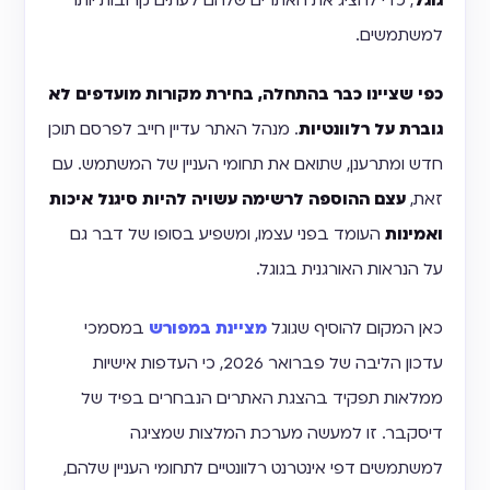
גוגל
, כדי להציג את האתרים שלהם לעתים קרובות יותר
למשתמשים.
כפי שציינו כבר בהתחלה, בחירת מקורות מועדפים לא
גוברת על רלוונטיות
. מנהל האתר עדיין חייב לפרסם תוכן
חדש ומתרענן, שתואם את תחומי העניין של המשתמש. עם
זאת,
עצם ההוספה לרשימה עשויה להיות סיגנל איכות
ואמינות
העומד בפני עצמו, ומשפיע בסופו של דבר גם
על הנראות האורגנית בגוגל.
כאן המקום להוסיף שגוגל
מציינת במפורש
במסמכי
עדכון הליבה של פברואר 2026, כי העדפות אישיות
ממלאות תפקיד בהצגת האתרים הנבחרים בפיד של
דיסקבר. זו למעשה מערכת המלצות שמציגה
למשתמשים דפי אינטרנט רלוונטיים לתחומי העניין שלהם,