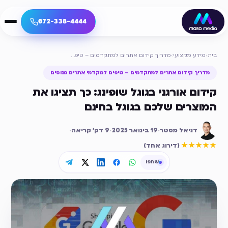
072-338-4444
מידע מקצועי
›
מדריך קידום אתרים למתקדמים – טיפים למקדמי אתרים מנוסים
ריך קידום אתרים למתקדמים – טיפים למקדמי אתרים מנוסים
ום אורגני בגוגל שופינג: כך תציגו את
וצרים שלכם בגוגל בחינם
דניאל מסטר
·
19 בינואר 2025
·
9
דק׳ קריאה
·
דירוג ממוצע
5
מתוך 5
★★★
(
דירוג אחד
)
שתפו