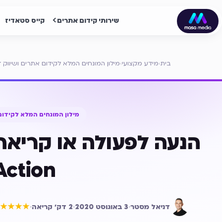
שירותי קידום אתרים
קייס סטאדיז
בית
›
מידע מקצועי
›
מילון המונחים המלא לקידום אתרים ושיווק די
מילון המונחים המלא לקידום 
Action)
דניאל מסטר
·
3 באוגוסט 2020
·
2
דק׳ קריאה
·
★★★★