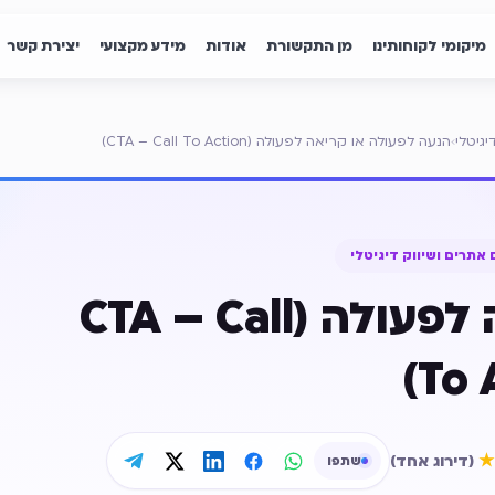
מיקומי לקוחותינו
מן התקשורת
אודות
מידע מקצועי
יצירת קשר
גיטלי
›
הנעה לפעולה או קריאה לפעולה (CTA – Call To Action)
אתרים ושיווק דיגיטלי
הנעה לפעולה או קריאה לפעולה (CTA – Call
To 
דירוג ממוצע
5
מתוך 5
★
(
דירוג אחד
)
שתפו