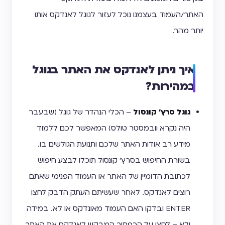
האתר/העמוד בעצמנו נוכל לעזור לגוגל לאנדקס אותו
יותר מהר.
איך ניתן לאנדקס את האתר בגוגל
במהירות?
גוגל סרץ' קונסול
– הכלי הנהדר של גוגל (שבעבר
היה נקרא וובמסטר טולס) המאפשר לכם ללמוד
מידע רב אודות האתר שלכם ותנועת הגולשים בו.
בשורת החיפוש בסרץ' קונסול תוכלו לבצע חיפוש
לכתובת הדומיין של האתר או העמוד הפנימי שאתם
רוצים לאנדקס. לאחר שעשיתם העתק הדבק לחצו
ENTER ובדקו האם העמוד מאונדקס או לא. במידה
ולא – לחצו על הכפתור המבקש לאנדקס את האתר.