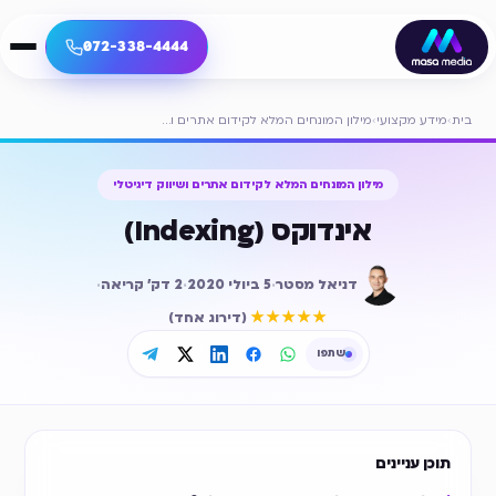
072-338-4444
בית
›
מידע מקצועי
›
מילון המונחים המלא לקידום אתרים ושיווק דיגיטלי
מילון המונחים המלא לקידום אתרים ושיווק דיגיטלי
אינדוקס (Indexing)
דניאל מסטר
·
5 ביולי 2020
·
2
דק׳ קריאה
·
דירוג ממוצע
5
מתוך 5
★★★★★
(
דירוג אחד
)
שתפו
תוכן עניינים