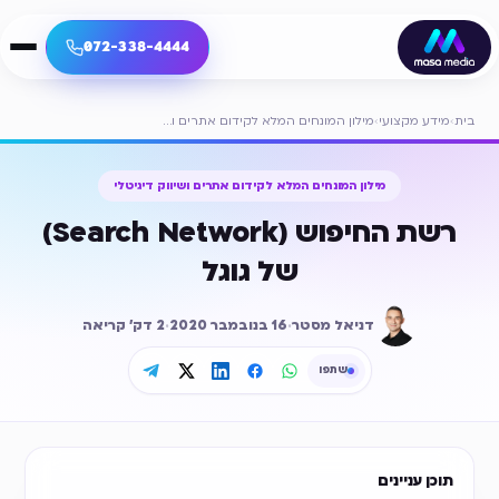
072-338-4444
בית
›
מידע מקצועי
›
מילון המונחים המלא לקידום אתרים ושיווק דיגיטלי
מילון המונחים המלא לקידום אתרים ושיווק דיגיטלי
רשת החיפוש (Search Network)
של גוגל
דניאל מסטר
·
16 בנובמבר 2020
·
2
דק׳ קריאה
שתפו
תוכן עניינים