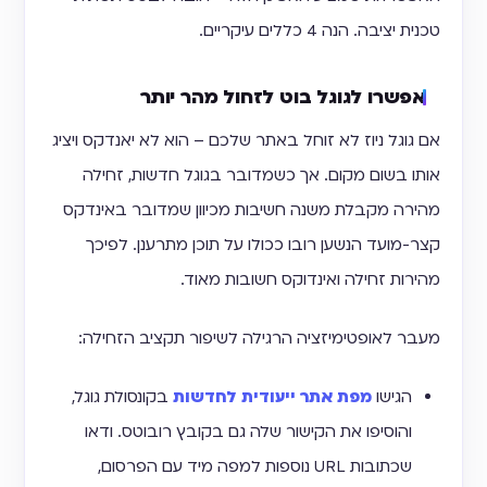
טכנית יציבה. הנה 4 כללים עיקריים.
אפשרו לגוגל בוט לזחול מהר יותר
אם גוגל ניוז לא זוחל באתר שלכם – הוא לא יאנדקס ויציג
אותו בשום מקום. אך כשמדובר בגוגל חדשות, זחילה
מהירה מקבלת משנה חשיבות מכיוון שמדובר באינדקס
קצר-מועד הנשען רובו ככולו על תוכן מתרענן. לפיכך
מהירות זחילה ואינדוקס חשובות מאוד.
מעבר לאופטימיזציה הרגילה לשיפור תקציב הזחילה:
הגישו
מפת אתר ייעודית לחדשות
בקונסולת גוגל,
והוסיפו את הקישור שלה גם בקובץ רובוטס. ודאו
שכתובות URL נוספות למפה מיד עם הפרסום,