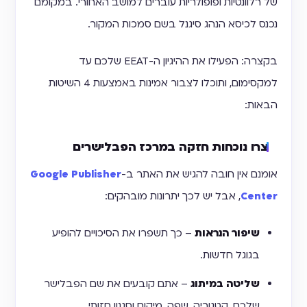
של רלוונטיות ופופולריות עוברים למושב האחורי. במקומם
נכנס לכיסא הנהג סיגנל בשם סמכות המקור.
בקצרה: הפעילו את ההיגיון ה-EEAT שלכם עד
למקסימום, ותוכלו לצבור אמינות באמצעות 4 השיטות
הבאות:
צרו נוכחות חזקה במרכז הפבלישרים
אומנם אין חובה להגיש את האתר ב-
Google Publisher
Center
, אבל יש לכך יתרונות מובהקים:
שיפור הנראות
– כך תשפרו את הסיכויים להופיע
בגוגל חדשות.
שליטה במיתוג
– אתם קובעים את שם הפבלישר
שלכם, קטגוריה, שפה, מיקום וסגנון חזותי.