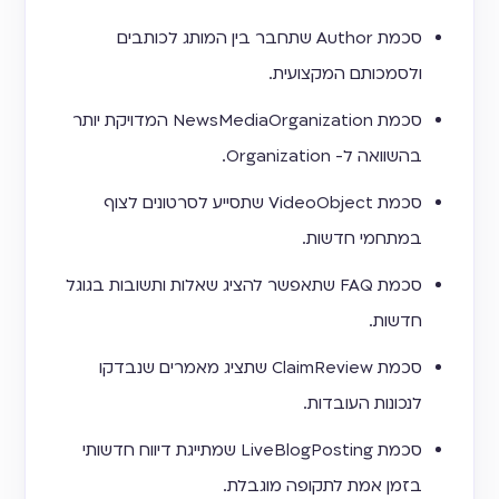
סכמת Author שתחבר בין המותג לכותבים
ולסמכותם המקצועית.
סכמת NewsMediaOrganization המדויקת יותר
בהשוואה ל- Organization.
סכמת VideoObject שתסייע לסרטונים לצוף
במתחמי חדשות.
סכמת FAQ שתאפשר להציג שאלות ותשובות בגוגל
חדשות.
סכמת ClaimReview שתציג מאמרים שנבדקו
לנכונות העובדות.
סכמת LiveBlogPosting שמתייגת דיווח חדשותי
בזמן אמת לתקופה מוגבלת.