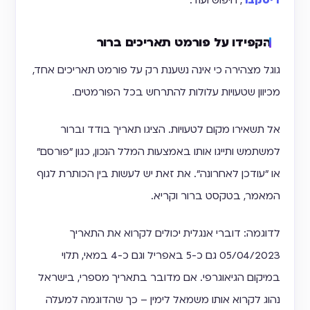
דיסקבר
, חיפוש ועוד.
הקפידו על פורמט תאריכים ברור
גוגל מצהירה כי אינה נשענת רק על פורמט תאריכים אחד,
מכיוון שטעויות עלולות להתרחש בכל הפורמטים.
אל תשאירו מקום לטעויות. הציגו תאריך בודד וברור
למשתמש ותייגו אותו באמצעות המלל הנכון, כגון "פורסם"
או "עודכן לאחרונה". את זאת יש לעשות בין הכותרת לגוף
המאמר, בטקסט ברור וקריא.
לדוגמה: דוברי אנגלית יכולים לקרוא את התאריך
05/04/2023 גם כ-5 באפריל וגם כ-4 במאי, תלוי
במיקום הגיאוגרפי. אם מדובר בתאריך מספרי, בישראל
נהוג לקרוא אותו משמאל לימין – כך שהדוגמה למעלה