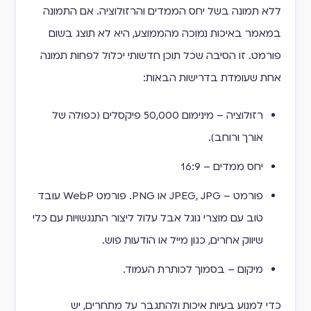
ללא תמונה בשל יחס הממדים והרזולוציה. אם התמונה
במאמר באיכות נמוכה מהממוצע, היא לא תוצג בשום
פורמט. זו הסיבה שכל תוכן חדשותי יכלול לפחות תמונה
אחת שעומדת בדרישות הבאות:
רזולוציה – מינימום 50,000 פיקסלים (כפולה של
אורך ורוחב).
יחס ממדים – 16:9
פורמט – JPEG, JPG או PNG. פורמט WebP עובד
טוב עם מוצרי גוגל אבל עלול ליצור התנגשויות עם כלי
שיווק אחרים, כגון מייל או הודעות פוש.
מיקום – בסמוך לכותרת העמוד.
כדי למנוע בעיות איכות ולהתגבר על מתחרים, יש