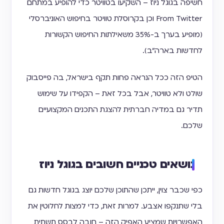
חשיפה בגוגל ניוז – השקיעו בטוויטר כדי להופיע במתחם
From Twitter וכן בקרוסלת טוויטר בחיפוש האוניברסלי
(מופיע בערך ב-35% משאילתות החיפוש הקשורות
לחדשות בארה"ב).
הטיפ הזה ככל הנראה פחות תקף בישראל, בה פייסבוק
שולט ולא טוויטר, אבל בכל זאת – הקפידו על שימוש
תדיר גם במדיה חברתית להצגת התכנים המקצועיים
שלכם.
נושאים טכניים חשובים בגוגל ניוז
כפי שכבר צוין, ייתכן שהתוכן שלכם יוצג בגוגל חדשות גם
בלי שתנקפו אצבע. למרות זאת, כדי למצות לחלוטין את
האפשרויות שמציע האפיק הזה – חובה לבסס תשתית