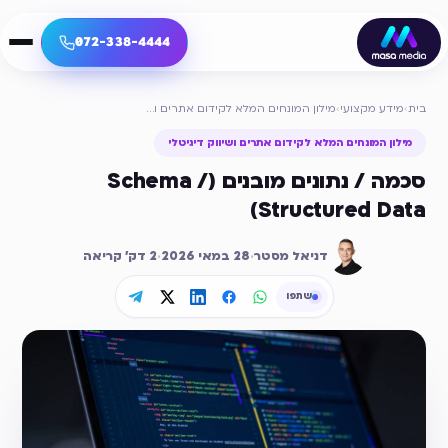
072-338-4444
בית
›
מידע מקצועי
›
מילון המונחים המלא לקידום אתרים ושיווק דיגיטלי
מילון המונחים המלא לקידום אתרים ושיווק דיגיטלי
סכמה / נתונים מובנים (Schema /
Structured Data)
דניאל מסטר
·
28 במאי 2026
·
2
דק׳ קריאה
שתפו