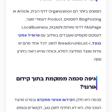
הנפוצים ביותר הם Organization לדף הבית, Article או
BlogPosting לפוסטים, Product לעמודי מוצר,
FAQPage לדפי שאלות ותשובות, LocalBusiness
לעסקים מקומיים שעובדים בשילוב עם
פרופיל עסקי
בגוגל
, ו-BreadcrumbList לניווט. לכל אחד מהם יש
שדות שגוגל ממליצה למלא, וכאלה שהיא רואה כיתרון
נוסף.
איפה סכמה ממוקמת בתוך קידום
אורגני?
סכמה היא חלק מ
קידום אורגני מתקדם
ובפרט מהצד
הטכני שלו. היא לא תחליף לתוכן טוב, לקישורים נכנסים