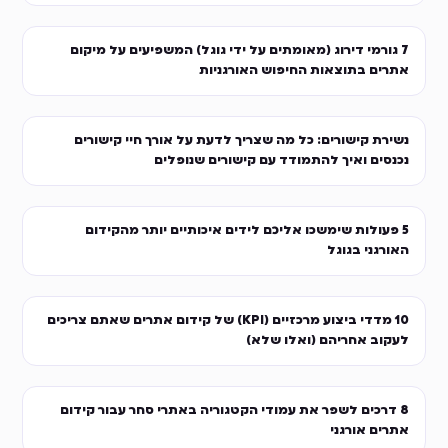
7 גורמי דירוג (מאומתים על ידי גוגל) המשפיעים על מיקום
אתרים בתוצאות החיפוש האורגניות
נשירת קישורים: כל מה שצריך לדעת על אורך חיי קישורים
נכנסים ואיך להתמודד עם קישורים שנופלים
5 פעולות שימשכו אליכם לידים איכותיים יותר מהקידום
האורגני בגוגל
10 מדדי ביצוע מרכזיים (KPI) של קידום אתרים שאתם צריכים
לעקוב אחריהם (ואלו שלא)
8 דרכים לשפר את עמודי הקטגוריה באתרי סחר עבור קידום
אתרים אורגני