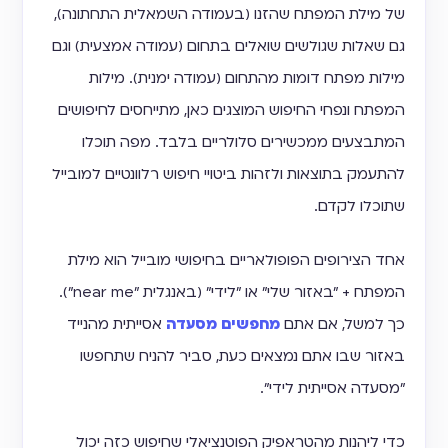
של מילת המפתח שהזנו (בעמודה השמאלית התחתונה),
גם שאלות שגולשים שואלים בתחום (עמודה אמצעית) וגם
מילות מפתח דומות מהתחום (עמודה ימנית). מילות
המפתח ונפחי החיפוש המוצגים כאן, מתייחסים לחיפושים
המתבצעים ממכשירים סלולריים בלבד. מפה תוכלו
להתעמק בתוצאות ולזהות ביטויי חיפוש רלוונטיים למובייל
שתוכלו לקדם.
אחד הצירופים הפופולאריים בחיפושי מובייל הוא מילת
המפתח + ״באזור שלי״ או ״לידי״ (באנגלית "near me").
כך למשל, אם אתם
מחפשים מסעדה
אסייתית מהנייד
באזור שבו אתם נמצאים כעת, סביר להניח שתחפשו
״מסעדה אסייתית לידי״.
כדי ליהנות מהטראפיק הפוטנציאלי שחיפוש כזה יכול