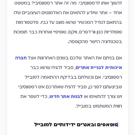
להפוך אותו לרספונסיבי. מה זה אתר רספונסיבי? במשפט
אחד – אתר שיודע להתאים את האלמנטים העיצוביים שלו
בהתאם לגודל המכשיר שהוא מוצג על גביו. פלטפורמות
פופולריות כגון וורדפרס, וויקס, שופיפיי ואחרות כבר תומכות
בטכנולוגיה היישר מהקופסה.
אם בניתם את האתר שלכם בשנים האחרונות אצל
חברה
איכותית לבניית אתרים
, סביר להניח שהוא כבר
רספונסיבי. אם נכשלתם בבדיקת ההתאמה למובייל
שביצעתם לפני כן, סביר להניח שאתרכם אינו רספונסיבי
ויש צורך להתאימו או
לבנות אתר חדש
, כדי לשפר את
חווית המשתמש במובייל.
פופאפים ובאנרים ידידותיים למובייל