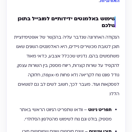
האורגניות
.
שימוש באלמנטים ידידותיים למובייל בתוכן
שלכם
הנקודה האחרונה שנדבר עליה בהקשר של אופטימיזציית
תוכן לטובת מכשירים ניידים, היא האלמנטים השונים שאנו
משתמשים בהם. נדגיש שככלל אצבע, כדאי מאוד
להקפיד על שורות קצרות, ריווח מספק בין השורות עצמן,
גודל פונט נוח לקריאה (לא פחות מ-16px), חלוקה
לפסקאות ועוד. מעבר לכך, חשוב לשים לב גם לנושאים
הללו:
תפריט ניווט
– וודאו שתפריט הניווט הראשי באתר
מספיק בולט וגם נוח לשימוש מהטלפון הסלולרי.
תוכן עניינים
– ישנם תוספים שונים שמוסיפים תוכן