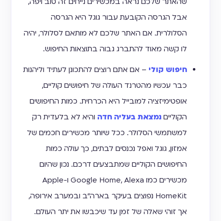
שהאתר שלכם נראה במכשירים נייחים זה טוב ויפה,
אבל הגרסה הקובעת עבור גוגל היא הגרסה
הסלולרית. אם האתר שלכם לא מותאם לסלולר, יהיה
לו קשה מאוד להתברג גבוה בתוצאות החיפוש.
חיפוש קולי
– אם אתם רוצים להתכונן לעתיד וליהנות
כבר עכשיו מהטרנד העולה של חיפושים קוליים,
אופטימיזציה למובייל היא הכרחית. כמות החיפושים
הקוליים
נמצאת בעליה חדה
והיא לא בלעדית רק
למשתמשי הסלולר. ככל שיותר מכשירים חכמים של
אמזון, גוגל ואפל נכנסים לבתים, כך עולה כמות
החיפושים הקוליים שמתבצעים דרכם. נכון שהיום
מכשירים כמו Google Home, Alexa ו-Apple
HomeKit נפוצים בעיקר בארה״ב ובמערב אירופה,
אך זוהי שאלה של זמן עד שיכבשו את יתר העולם.