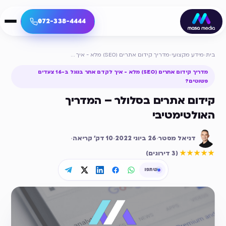
072-338-4444
בית
›
מידע מקצועי
›
מדריך קידום אתרים (SEO) מלא - איך לקדם אתר בגוגל ב-16 צעדים פשוטים?
מדריך קידום אתרים (SEO) מלא - איך לקדם אתר בגוגל ב-16 צעדים
פשוטים?
קידום אתרים בסלולר – המדריך
האולטימטיבי
דניאל מסטר
·
26 ביוני 2022
·
10
דק׳ קריאה
·
דירוג ממוצע
5
מתוך 5
★★★★★
(
3 דירוגים
)
שתפו