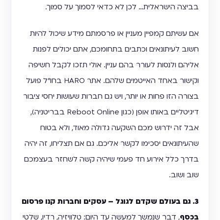
בביצה הישראלית… לכן לא כדאי לסמוך על סמוך.
אם עשיתם קמפיין מעניין או פרסמתם מידע שיכול להיות
חשוב לעיתונאים וכתבים בתחומכם, אתם יכולים לפנות
אליהם ולנסות לעורר בהם עניין. אולי תזכו לקבל חשיפה
וקישור באחד האייטמים שלהם. אתר HARO בחו"ל פועל
בצורה הזו פחות או יותר, ויש גם חברות שעושות יחסי ציבור
דיגיטליים באותו אופן (כגון Reboot Online בבריטניה),
אבל זה ידרוש מכם השקעה גדולה מאוד, ולא בטוח
שהעיתונאים יסכימו לקשר אליכם. גם אם תצליחו, זה יהיה
בדרך כלל אירוע חד פעמי שיהיה קשה לשחזר בעצמכם
שוב ושוב.
3. גם בעולם שקדם לגוגל – עסקים וחברות קנו פרסום
בכסף
, דבר שנמשך למעשה עד היום: טלוויזיה, רדיו, שלטי