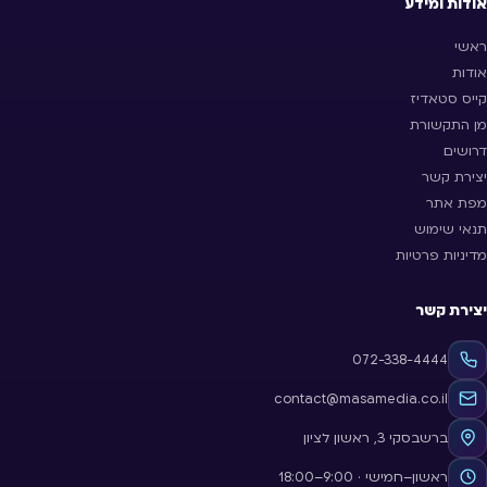
אודות ומידע
ראשי
אודות
קייס סטאדיז
מן התקשורת
דרושים
יצירת קשר
מפת אתר
תנאי שימוש
מדיניות פרטיות
יצירת קשר
072-338-4444
contact@masamedia.co.il
ברשבסקי 3, ראשון לציון
ראשון–חמישי · 9:00–18:00