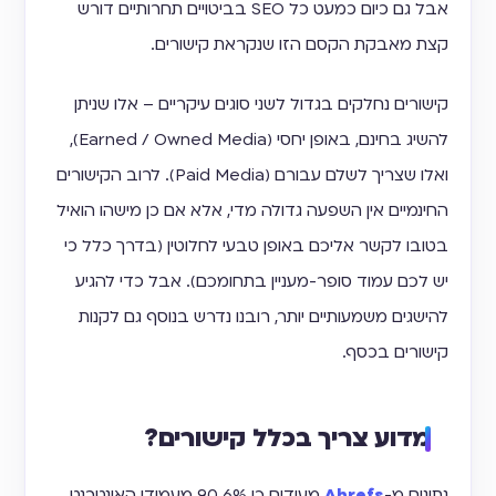
אבל גם כיום כמעט כל SEO בביטויים תחרותיים דורש
קצת מאבקת הקסם הזו שנקראת קישורים.
קישורים נחלקים בגדול לשני סוגים עיקריים – אלו שניתן
להשיג בחינם, באופן יחסי (Earned / Owned Media),
ואלו שצריך לשלם עבורם (Paid Media). לרוב הקישורים
החינמיים אין השפעה גדולה מדי, אלא אם כן מישהו הואיל
בטובו לקשר אליכם באופן טבעי לחלוטין (בדרך כלל כי
יש לכם עמוד סופר-מעניין בתחומכם). אבל כדי להגיע
להישגים משמעותיים יותר, רובנו נדרש בנוסף גם לקנות
קישורים בכסף.
מדוע צריך בכלל קישורים?
נתונים מ-
Ahrefs
מעידים כי 90.6% מעמודי האינטרנט