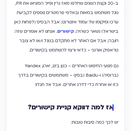
ב-20 וקצת השנים שחלפו מאז גרין ופייג' המציאו את PR,
גוגל משתמש במאות ובאלפי פרמטרים נוספים לקביעת
ערכו ומיקומו של עמוד אינטרנט; אבל הבסיס (לפחות כאן
בישראל) נשאר כשהיה:
קישורים
. אנחנו לא אומרים שזה
חובה; אבל אם האתר לא מתקדם בגוגל ו/או לא צובר
טראפיק אורגני – כדאי ורצוי להשתמש בקישורים.
גם מנועי החיפוש האחרים – כגון בינג, יאהו, Yandex
(ברוסיה) ו-Baidu (בסין) – משתמשים בקישורים בדרך
כזו או אחרת כדי לדרג אתרים. אבל אל תגלו!
אז למה דווקא קניית קישורים?
יש לכך כמה סיבות טובות: