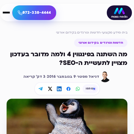
072-338-4444
בית
›
מידע מקצועי
›
חדשות וטרנדים בקידום אורגני
חדשות וטרנדים בקידום אורגני
מה השתנה בפינגווין 4 ולמה מדובר בעדכון
מצויין לתעשיית ה-SEO?
דניאל מסטר
·
9 בנובמבר 2016
·
3
דק׳ קריאה
שתפו