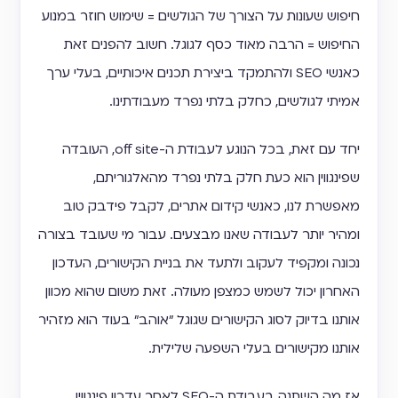
חיפוש שעונות על הצורך של הגולשים = שימוש חוזר במנוע
החיפוש = הרבה מאוד כסף לגוגל. חשוב להפנים זאת
כאנשי SEO ולהתמקד ביצירת תכנים איכותיים, בעלי ערך
אמיתי לגולשים, כחלק בלתי נפרד מעבודתינו.
יחד עם זאת, בכל הנוגע לעבודת ה-off site, העובדה
שפינגווין הוא כעת חלק בלתי נפרד מהאלגוריתם,
מאפשרת לנו, כאנשי קידום אתרים, לקבל פידבק טוב
ומהיר יותר לעבודה שאנו מבצעים. עבור מי שעובד בצורה
נכונה ומקפיד לעקוב ולתעד את בניית הקישורים, העדכון
האחרון יכול לשמש כמצפן מעולה. זאת משום שהוא מכוון
אותנו בדיוק לסוג הקישורים שגוגל ״אוהב״ בעוד הוא מזהיר
אותנו מקישורים בעלי השפעה שלילית.
אז מה השתנה בעבודת ה-SEO לאחר עדכון פינגווין