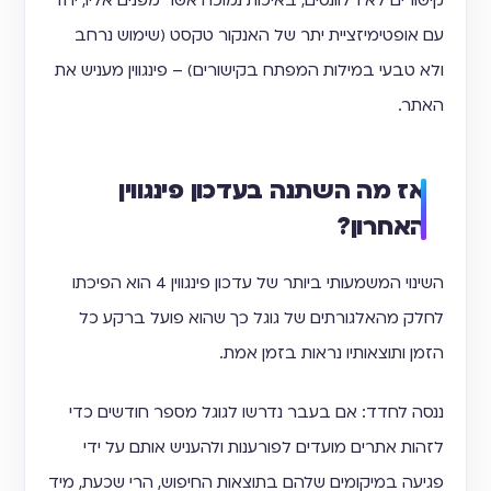
קישורים לא רלוונטים, באיכות נמוכה אשר מפנים אליו, יחד
עם אופטימיזציית יתר של האנקור טקסט (שימוש נרחב
ולא טבעי במילות המפתח בקישורים) – פינגווין מעניש את
האתר.
אז מה השתנה בעדכון פינגווין
האחרון?
השינוי המשמעותי ביותר של עדכון פינגווין 4 הוא הפיכתו
לחלק מהאלגורתים של גוגל כך שהוא פועל ברקע כל
הזמן ותוצאותיו נראות בזמן אמת.
ננסה לחדד: אם בעבר נדרשו לגוגל מספר חודשים כדי
לזהות אתרים מועדים לפורענות ולהעניש אותם על ידי
פגיעה במיקומים שלהם בתוצאות החיפוש, הרי שכעת, מיד