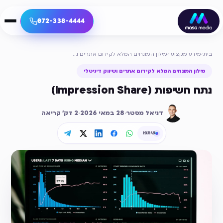
072-338-4444
בית
›
מידע מקצועי
›
מילון המונחים המלא לקידום אתרים ושיווק דיגיטלי
מילון המונחים המלא לקידום אתרים ושיווק דיגיטלי
נתח חשיפות (Impression Share)
דניאל מסטר
·
28 במאי 2026
·
2
דק׳ קריאה
שתפו